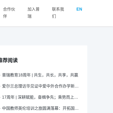
合作伙
加入普
联系我
EN
伴
瑞
们
推荐阅读
普瑞教育18周年 | 共生，共长，共享，共赢
爱尔兰总理访华见证中爱中外合作办学新成果
17周年 | 深耕赋能，奋楫争先；乘势而上，聚势共赢
中国教师英伦培训之旅圆满落幕：开拓国际视野，点亮教育之光