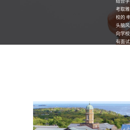
结合学
考取雅
校的 
头脑风
向学校
有面试
次年2月-4月
跟踪申
获得录
次年4月-8月
准备签
确定住