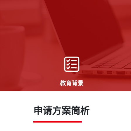
教育背景
高中成绩和会考成绩，部分名校需提
雅思或
供高考成绩。如申请人有大专或大学
上。绝
申请方案简析
学习经历，需提供相应成绩单、在读
的申请
证明或毕业证。