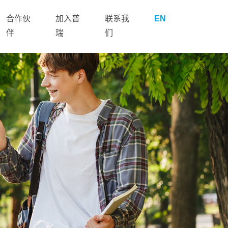
合作伙
加入普
联系我
EN
伴
瑞
们