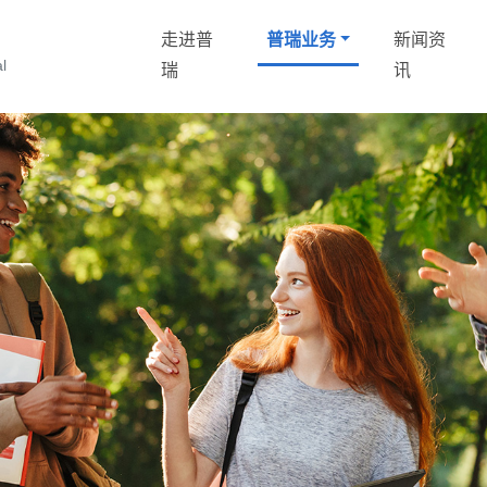
走进普
普瑞业务
新闻资
化
l
瑞
讯