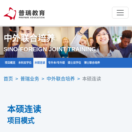
中外联合培养
SINO-FOREIGN JOINT TRAINING
首页
>
普瑞业务
>
中外联合培养
>
本硕连读
本硕连读
项目概览
本科双学位
本硕连读
专升本/专升硕
硕士
项目模式