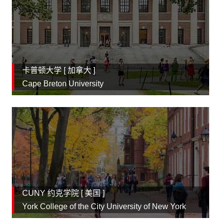
卡普顿大学 [
加拿大
]
Cape Breton University
CUNY 约克学院 [
美国
]
York College of the City University of New York