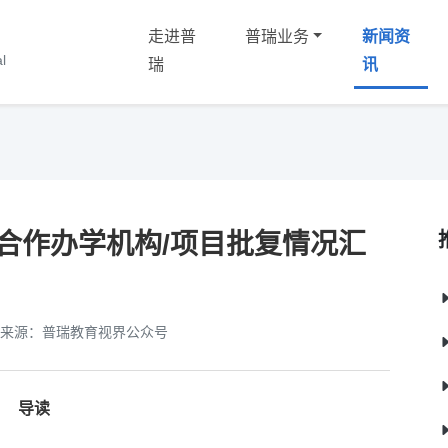
走进普
普瑞业务
新闻资
化
l
瑞
讯
外合作办学机构/项目批复情况汇
来源：普瑞教育视界公众号
导读